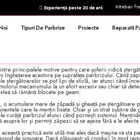
Intrebari F
Experiență peste 20 de ani
brie 7, 2025
Parbrize Brasov
trebui să vă ridicați ștergătoa
Noi
Tipuri De Parbrize
Proiecte
Reparatii P
nge
pul ninsoării, mulți șoferi se întreabă dacă este util sau 
 când își lasă mașina parcată. Această practică nu este do
 stării ștergătoarelor și asupra capacității lor de a funcți
intre principalele motive pentru care șoferii ridică ștergă
i înghețarea acestora pe suprafața parbrizului. Când zapa
le ștergătoarelor se pot lipi de sticlă, iar atunci când înce
motorul mecanismului la un efort excesiv sau chiar să deter
estea să rămână blocate pe geam.
s, o acumulare mare de zăpadă și gheață pe ștergătoare 
entele care le mențin fixate. Chiar și un strat subțire de 
le curăță parbrizul atunci când pornești sistemul. Menținâ
ă asupra lor și permiți zăpezii să se așeze fără a le afecta
, această practică este utilă mai ales dacă mașina va sta 
pisod de ninsoare. Dacă plănuiești să conduci în mod regu