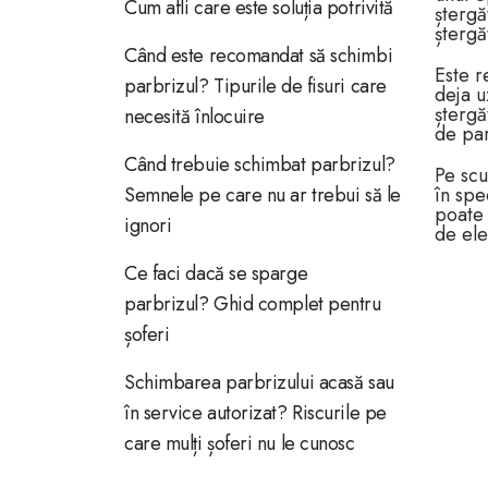
Cum afli care este soluția potrivită
ștergă
ștergă
Când este recomandat să schimbi
Este r
parbrizul? Tipurile de fisuri care
deja u
ștergă
necesită înlocuire
de pa
Când trebuie schimbat parbrizul?
Pe scu
Semnele pe care nu ar trebui să le
în spe
poate 
ignori
de ele
Ce faci dacă se sparge
parbrizul? Ghid complet pentru
șoferi
Schimbarea parbrizului acasă sau
în service autorizat? Riscurile pe
care mulți șoferi nu le cunosc