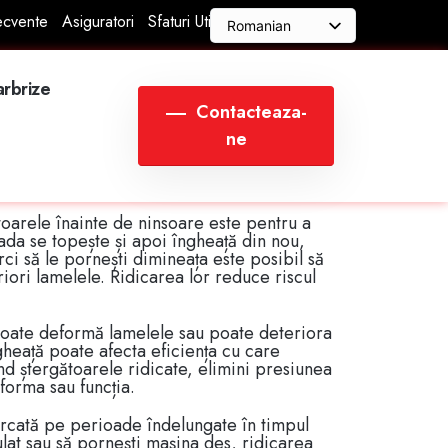
recvente
Asiguratori
Sfaturi Utile
Romanian
English
rele de parbriz când
arbrize
Contacteaza-
ne
recomandat să ridice ștergătoarele de parbriz
ar un obicei; poate avea un impact real
ona corect atunci când ai nevoie de ele.
toarele înainte de ninsoare este pentru a
da se topește și apoi îngheață din nou,
rci să le pornești dimineața este posibil să
iori lamelele. Ridicarea lor reduce riscul
poate deformă lamelele sau poate deteriora
gheață poate afecta eficiența cu care
nd ștergătoarele ridicate, elimini presiunea
 forma sau funcția.
parcată pe perioade îndelungate în timpul
lat sau să pornești mașina des, ridicarea