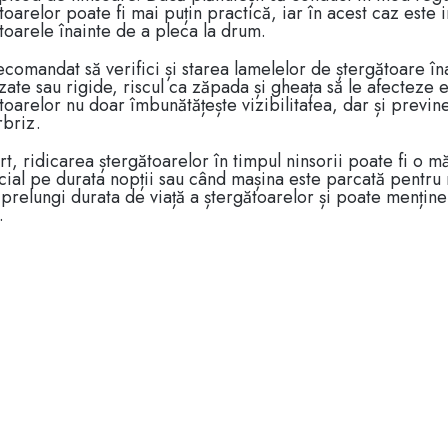
toarelor poate fi mai puțin practică, iar în acest caz este 
toarele înainte de a pleca la drum.
ecomandat să verifici și starea lamelelor de ștergătoare î
zate sau rigide, riscul ca zăpada și gheața să le afecteze 
toarelor nu doar îmbunătățește vizibilitatea, dar și previne
rbriz.
rt, ridicarea ștergătoarelor în timpul ninsorii poate fi o m
cial pe durata nopții sau când mașina este parcată pentru
prelungi durata de viață a ștergătoarelor și poate menține
.