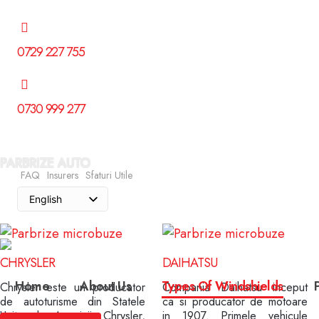
0729 227 755
0730 999 277
PARBRIZE AUTO
FAQ
Insurers
Sfaturi Utile
English
Romanian
CHRYSLER
DAIHATSU
Home
About Us
Types Of Windshields
Chrysler este un producator
Compania Daihatsu inceput
de autoturisme din Statele
ca si producator de motoare
Unite ale Americii. Chrysler,
in 1907. Primele vehicule