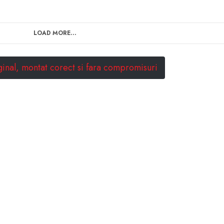
LOAD MORE...
ginal, montat corect si fara compromisuri