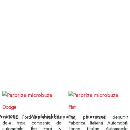
Experiență peste 20 de ani
Dodge
Fiat
Proiecte
Windshield Repairs
Furnizori
In 1902, Ford si-a creat cea
Fiat, pe atunci denumit
de-a treia companie de
Fabbrica Italiana Automobili
automobile, the Ford &
Torino (Italian Automobile