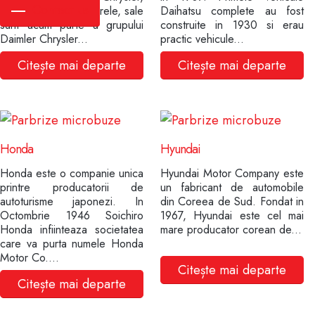
Contact us
impreuna cu subsidiarele, sale
Daihatsu complete au fost
sunt acum parte a grupului
construite in 1930 si erau
Daimler Chrysler...
practic vehicule...
Citește mai departe
Citește mai departe
Honda
Hyundai
Honda este o companie unica
Hyundai Motor Company este
printre producatorii de
un fabricant de automobile
autoturisme japonezi. In
din Coreea de Sud. Fondat in
Octombrie 1946 Soichiro
1967, Hyundai este cel mai
Honda infiinteaza societatea
mare producator corean de...
care va purta numele Honda
Motor Co....
Citește mai departe
Citește mai departe